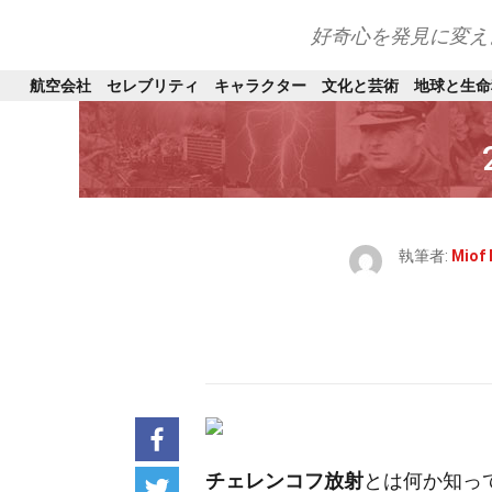
好奇心を発見に変え
航空会社
セレブリティ
キャラクター
文化と芸術
地球と生命
執筆者:
Miof
チェレンコフ放射
とは何か知っ