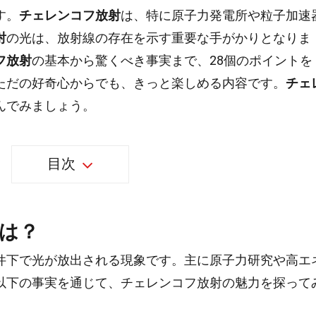
す。
チェレンコフ放射
は、特に原子力発電所や粒子加速
射
の光は、放射線の存在を示す重要な手がかりとなりま
フ放射
の基本から驚くべき事実まで、28個のポイントを
ただの好奇心からでも、きっと楽しめる内容です。
チェ
んでみましょう。
目次
は？
件下で光が放出される現象です。主に原子力研究や高エ
以下の事実を通じて、チェレンコフ放射の魅力を探って