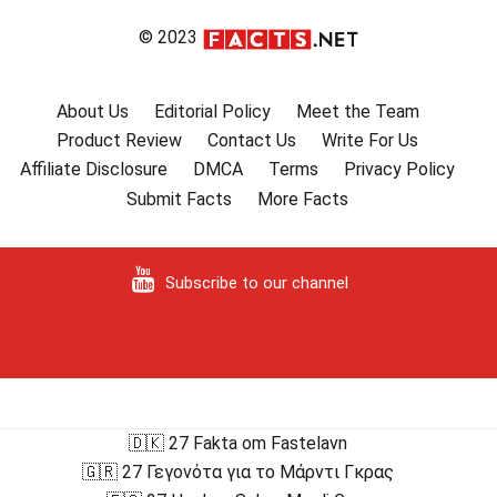
© 2023
About Us
Editorial Policy
Meet the Team
Product Review
Contact Us
Write For Us
Affiliate Disclosure
DMCA
Terms
Privacy Policy
Submit Facts
More Facts
Subscribe to our channel
🇩🇰 27 Fakta om Fastelavn
🇬🇷 27 Γεγονότα για το Μάρντι Γκρας