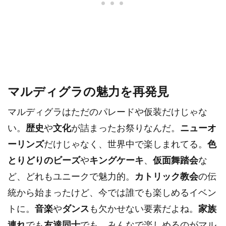
マルディグラの魅力を再発見
マルディグラはただのパレードや仮装だけじゃな
い。
歴史
や
文化
が詰まったお祭りなんだ。
ニューオ
ーリンズ
だけじゃなく、世界中で楽しまれてる。
色
とりどりのビーズ
や
キングケーキ
、
仮面舞踏会
な
ど、どれもユニークで魅力的。
カトリック教会
の伝
統から始まったけど、今では誰でも楽しめるイベン
トに。
音楽
や
ダンス
も欠かせない要素だよね。
家族
連れ
でも
友達同士
でも、みんなで楽しめるのがマル