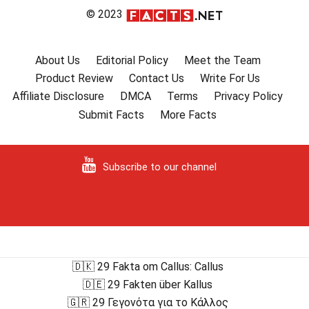
© 2023
About Us
Editorial Policy
Meet the Team
Product Review
Contact Us
Write For Us
Affiliate Disclosure
DMCA
Terms
Privacy Policy
Submit Facts
More Facts
Subscribe to our channel
🇩🇰 29 Fakta om Callus: Callus
🇩🇪 29 Fakten über Kallus
🇬🇷 29 Γεγονότα για το Κάλλος