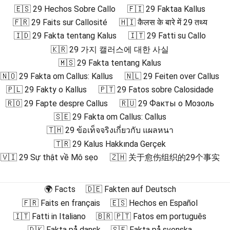
🇪🇸 29 Hechos Sobre Callo
🇫🇮 29 Faktaa Kallus
🇫🇷 29 Faits sur Callosité
🇭🇮 कैलस के बारे में 29 तथ्य
🇮🇩 29 Fakta tentang Kalus
🇮🇹 29 Fatti su Callo
🇰🇷 29 가지 캘러스에 대한 사실
🇲🇸 29 Fakta tentang Kalus
🇳🇴 29 Fakta om Callus: Kallus
🇳🇱 29 Feiten over Callus
🇵🇱 29 Fakty o Kallus
🇵🇹 29 Fatos sobre Calosidade
🇷🇴 29 Fapte despre Callus
🇷🇺 29 Факты о Мозоль
🇸🇪 29 Fakta om Callus: Callus
🇹🇭 29 ข้อเท็จจริงเกี่ยวกับ แผลหนา
🇹🇷 29 Kalus Hakkında Gerçek
🇻🇮 29 Sự thật về Mô sẹo
🇿🇭 关于愈伤组织的29个事实
🌍 Facts
🇩🇪 Fakten auf Deutsch
🇫🇷 Faits en français
🇪🇸 Hechos en Español
🇮🇹 Fatti in Italiano
🇧🇷 🇵🇹 Fatos em português
🇩🇰 Fakta på dansk
🇸🇪 Fakta på svenska