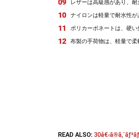
09
レザーは高級感があり、耐
10
ナイロンは軽量で耐水性が
11
ポリカーボネートは、硬い
12
布製の手荷物は、軽量で柔
READ ALSO:
30å€‹ã®ã‚´ãƒ³