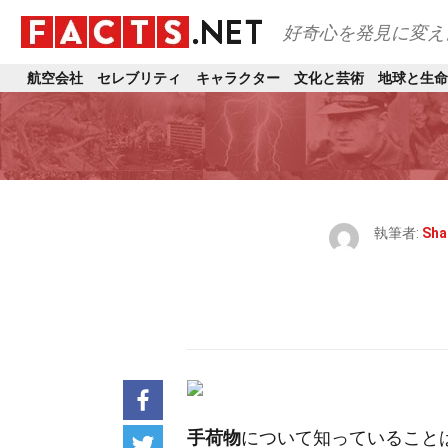
好奇心を発見に変え
航空会社
セレブリティ
キャラクター
文化と芸術
地球と生命
執筆者:
Sha
手荷物
について知っていること