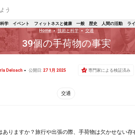
よう
科学
イベント
フィットネスと健康
一般
歴史
人間の活動
ラ
Home
技術と科学
交通
39個の手荷物の事実
rla Deloach
公開日:
27 1月 2025
専門家による検証済み
交通
はありますか？旅行や出張の際、手荷物は欠かせない存