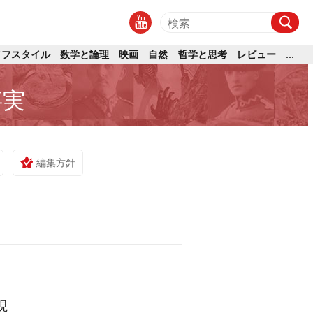
イフスタイル
数学と論理
映画
自然
哲学と思考
レビュー
...
事実
編集方針
現