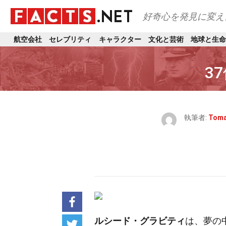
好奇心を発見に変え
航空会社
セレブリティ
キャラクター
文化と芸術
地球と生命
3
執筆者:
Toma
ルシード・グラビティ
は、夢の