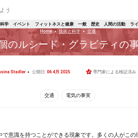
よう
科学
イベント
フィットネスと健康
一般
歴史
人間の活動
ラ
Home
技術と科学
交通
7個のルシード・グラビティの
sina Stadler
公開日:
06 4月 2025
専門家による検証済み
交通
電気の事実
中で意識を持つことができる現象です。多くの人がこの