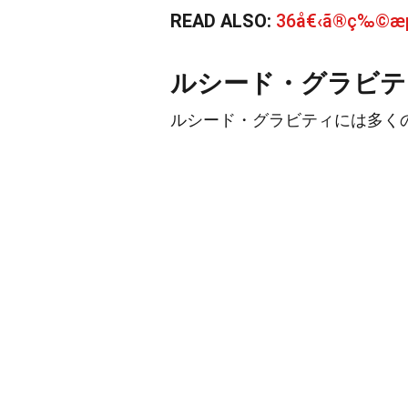
READ ALSO:
36å€‹ã®ç‰©æµ
ルシード・グラビテ
ルシード・グラビティには多く