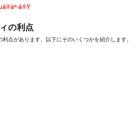
ã®äº‹å®Ÿ
ィの利点
の利点があります。以下にそのいくつかを紹介します。