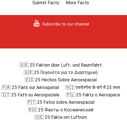
Submit Facts
More Facts
Subscribe to our channel
🇩🇪 25 Fakten über Luft- und Raumfahrt
🇬🇷 25 Γεγονότα για το Διαστημική
🇪🇸 25 Hechos Sobre Aeroespacial
🇫🇷 25 Faits sur Aérospatial
🇭🇮 एयरोस्पेस के बारे में 25 तथ्य
🇮🇹 25 Fatti su Aerospaziale
🇵🇱 25 Fakty o Aerospace
🇵🇹 25 Fatos sobre Aeroespacial
🇷🇺 25 Факты о Космический
🇸🇪 25 Fakta om Luftrum