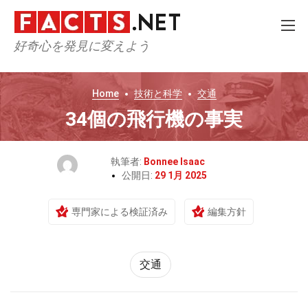
好奇心を発見に変えよう
Home
技術と科学
交通
34個の飛行機の事実
執筆者:
Bonnee Isaac
公開日:
29 1月 2025
専門家による検証済み
編集方針
交通