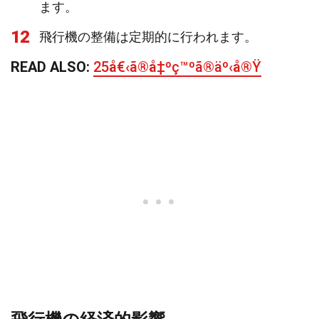
ます。
12
飛行機の整備は定期的に行われます。
READ ALSO:
25å€‹ã®å‡ºç™ºã®äº‹å®Ÿ