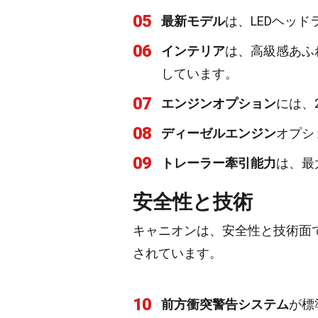
05
最新モデル
は、LEDヘッ
06
インテリア
は、高級感あふ
しています。
07
エンジンオプション
には、2
08
ディーゼルエンジン
オプシ
09
トレーラー牽引能力
は、最大
安全性と技術
キャニオンは、安全性と技術面
されています。
10
前方衝突警告システム
が標