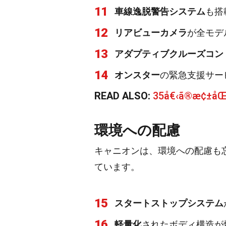
11
車線逸脱警告システム
も搭
12
リアビューカメラ
が全モデ
13
アダプティブクルーズコン
14
オンスター
の緊急支援サー
READ ALSO:
35å€‹ã®æ¢±åŒ
環境への配慮
キャニオンは、環境への配慮も
ています。
15
スタートストップシステム
16
軽量化
されたボディ構造が