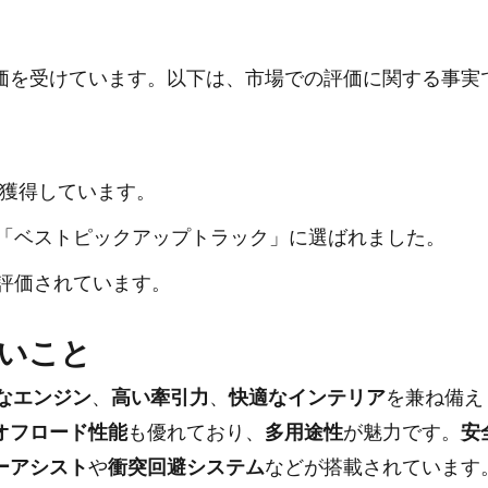
価を受けています。以下は、市場での評価に関する事実
獲得しています。
「ベストピックアップトラック」に選ばれました。
評価されています。
いこと
なエンジン
、
高い牽引力
、
快適なインテリア
を兼ね備え
オフロード性能
も優れており、
多用途性
が魅力です。
安
ーアシスト
や
衝突回避システム
などが搭載されています