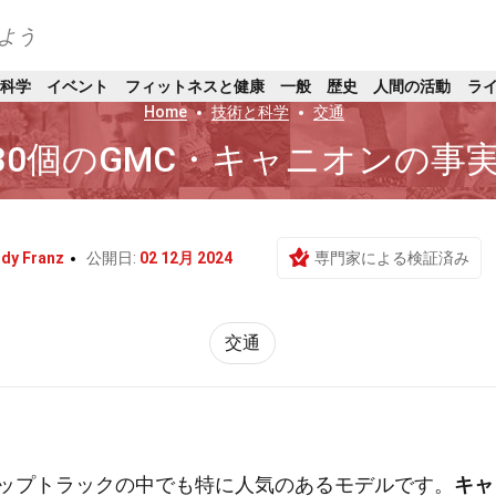
よう
科学
イベント
フィットネスと健康
一般
歴史
人間の活動
ラ
Home
技術と科学
交通
30個のGMC・キャニオンの事
dy Franz
公開日:
02 12月 2024
専門家による検証済み
交通
ップトラックの中でも特に人気のあるモデルです。
キャ