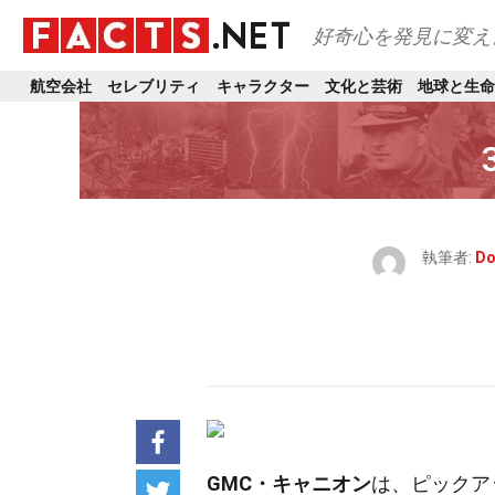
好奇心を発見に変え
航空会社
セレブリティ
キャラクター
文化と芸術
地球と生命
執筆者:
Do
GMC・キャニオン
は、ピックア