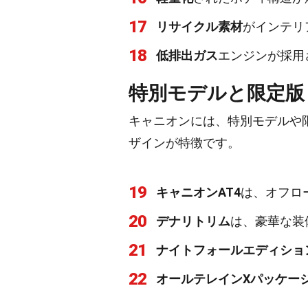
17
リサイクル素材
がインテリ
18
低排出ガス
エンジンが採用
特別モデルと限定版
キャニオンには、特別モデルや
ザインが特徴です。
19
キャニオンAT4
は、オフロ
20
デナリトリム
は、豪華な装
21
ナイトフォールエディショ
22
オールテレインXパッケー