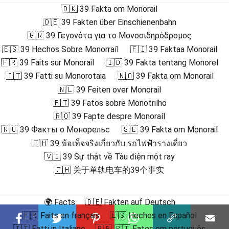
🇩🇰 39 Fakta om Monorail
🇩🇪 39 Fakten über Einschienenbahn
🇬🇷 39 Γεγονότα για το Μονοσιδηρόδρομος
🇪🇸 39 Hechos Sobre Monorraíl
🇫🇮 39 Faktaa Monorail
🇫🇷 39 Faits sur Monorail
🇮🇩 39 Fakta tentang Monorel
🇮🇹 39 Fatti su Monorotaia
🇳🇴 39 Fakta om Monorail
🇳🇱 39 Feiten over Monorail
🇵🇹 39 Fatos sobre Monotrilho
🇷🇴 39 Fapte despre Monoraíl
🇷🇺 39 Факты о Монорельс
🇸🇪 39 Fakta om Monorail
🇹🇭 39 ข้อเท็จจริงเกี่ยวกับ รถไฟฟ้ารางเดี่ยว
🇻🇮 39 Sự thật về Tàu điện một ray
🇿🇭 关于单轨电车的39个事实
🌍 Facts
🇩🇪 Fakten auf Deutsch
🇫🇷 Faits en français
🇪🇸 Hechos en Español
🇮🇹 Fatti in Italiano
🇧🇷 🇵🇹 Fatos em português