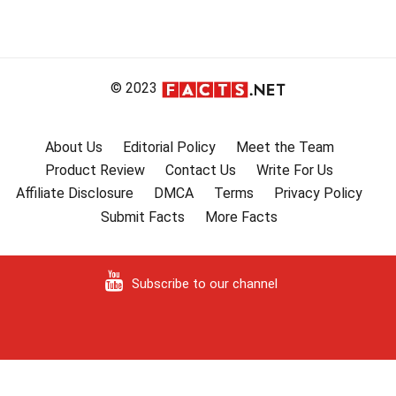
© 2023
About Us
Editorial Policy
Meet the Team
Product Review
Contact Us
Write For Us
Affiliate Disclosure
DMCA
Terms
Privacy Policy
Submit Facts
More Facts
Subscribe to our channel