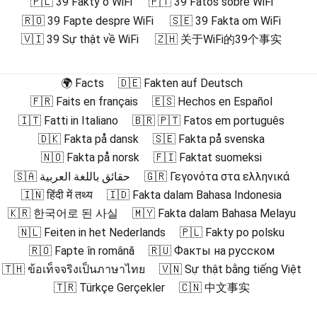
🇵🇱 39 Fakty o WiFi
🇵🇹 39 Fatos sobre WiFi
🇷🇴 39 Fapte despre WiFi
🇸🇪 39 Fakta om WiFi
🇻🇮 39 Sự thật về WiFi
🇿🇭 关于WiFi的39个事实
🌍 Facts
🇩🇪 Fakten auf Deutsch
🇫🇷 Faits en français
🇪🇸 Hechos en Español
🇮🇹 Fatti in Italiano
🇧🇷 🇵🇹 Fatos em português
🇩🇰 Fakta på dansk
🇸🇪 Fakta på svenska
🇳🇴 Fakta på norsk
🇫🇮 Faktat suomeksi
🇸🇦 حقائق باللغة العربية
🇬🇷 Γεγονότα στα ελληνικά
🇮🇳 हिंदी में तथ्य
🇮🇩 Fakta dalam Bahasa Indonesia
🇰🇷 한국어로 된 사실
🇲🇾 Fakta dalam Bahasa Melayu
🇳🇱 Feiten in het Nederlands
🇵🇱 Fakty po polsku
🇷🇴 Fapte în română
🇷🇺 Факты на русском
🇹🇭 ข้อเท็จจริงเป็นภาษาไทย
🇻🇳 Sự thật bằng tiếng Việt
🇹🇷 Türkçe Gerçekler
🇨🇳 中文事实