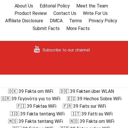
About Us
Editorial Policy
Meet the Team
Product Review
Contact Us
Write For Us
Affiliate Disclosure
DMCA
Terms
Privacy Policy
Submit Facts
More Facts
Subscribe to our channel
🇩🇰 39 Fakta om WiFi
🇩🇪 39 Fakten über WLAN
🇬🇷 39 Γεγονότα για το WiFi
🇪🇸 39 Hechos Sobre WiFi
🇫🇮 39 Faktaa WiFi
🇫🇷 39 Faits sur WiFi
🇮🇩 39 Fakta tentang WiFi
🇮🇹 39 Fatti su WiFi
🇲🇸 39 Fakta tentang WiFi
🇳🇴 39 Fakta om WiFi