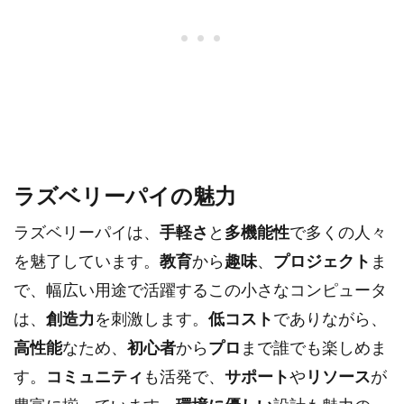
ラズベリーパイの魅力
ラズベリーパイは、
手軽さ
と
多機能性
で多くの人々
を魅了しています。
教育
から
趣味
、
プロジェクト
ま
で、幅広い用途で活躍するこの小さなコンピュータ
は、
創造力
を刺激します。
低コスト
でありながら、
高性能
なため、
初心者
から
プロ
まで誰でも楽しめま
す。
コミュニティ
も活発で、
サポート
や
リソース
が