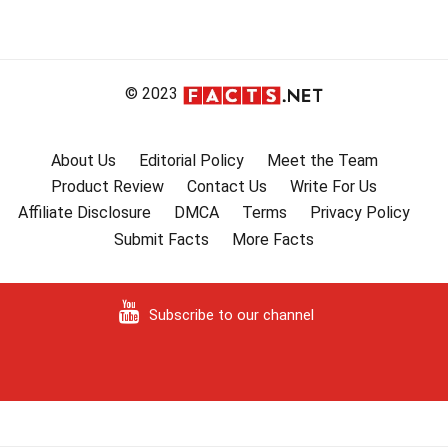
© 2023
About Us
Editorial Policy
Meet the Team
Product Review
Contact Us
Write For Us
Affiliate Disclosure
DMCA
Terms
Privacy Policy
Submit Facts
More Facts
Subscribe to our channel