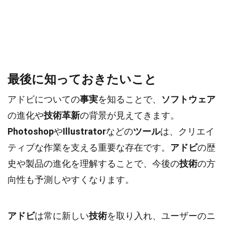
最後に知っておきたいこと
アドビについての
事実
を知ることで、
ソフトウェア
の進化や
技術革新
の背景が見えてきます。
Photoshop
や
Illustrator
などの
ツール
は、クリエイ
ティブな作業を支える重要な存在です。
アドビ
の歴
史や製品の進化を理解することで、今後の
技術
の方
向性も予測しやすくなります。
アドビ
は常に新しい
技術
を取り入れ、ユーザーのニ