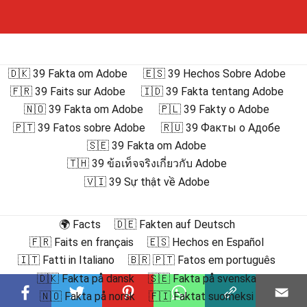
🇩🇰 39 Fakta om Adobe
🇪🇸 39 Hechos Sobre Adobe
🇫🇷 39 Faits sur Adobe
🇮🇩 39 Fakta tentang Adobe
🇳🇴 39 Fakta om Adobe
🇵🇱 39 Fakty o Adobe
🇵🇹 39 Fatos sobre Adobe
🇷🇺 39 Факты о Адобе
🇸🇪 39 Fakta om Adobe
🇹🇭 39 ข้อเท็จจริงเกี่ยวกับ Adobe
🇻🇮 39 Sự thật về Adobe
🌍 Facts
🇩🇪 Fakten auf Deutsch
🇫🇷 Faits en français
🇪🇸 Hechos en Español
🇮🇹 Fatti in Italiano
🇧🇷 🇵🇹 Fatos em português
🇩🇰 Fakta på dansk
🇸🇪 Fakta på svenska
🇳🇴 Fakta på norsk
🇫🇮 Faktat suomeksi