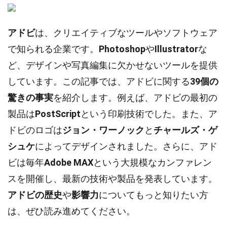
アドビ
は、クリエイティブなツールやソフトウェア
で知られる企業です。
Photoshop
や
Illustrator
な
ど、デザインや写真編集に欠かせないツールを提供
しています。この記事では、アドビに関する
39個の
驚きの事実
を紹介します。例えば、アドビの最初の
製品は
PostScript
という印刷技術でした。また、ア
ドビのロゴは
ジョン・ワーノック
と
チャールズ・ゲ
シュケ
によってデザインされました。さらに、アド
ビは毎年
Adobe MAX
という大規模なカンファレン
スを開催し、最新の技術や製品を発表しています。
アドビの歴史
や
影響力
についてもっと知りたい方
は、ぜひ読み進めてください。