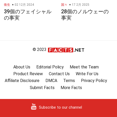
衛生
02 12月 2024
国々
17 2月 2025
39個のフェイシャル
28個のノルウェーの
の事実
事実
© 2023
About Us
Editorial Policy
Meet the Team
Product Review
Contact Us
Write For Us
Affiliate Disclosure
DMCA
Terms
Privacy Policy
Submit Facts
More Facts
Subscribe to our channel