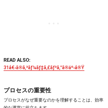
READ ALSO:
31å€‹ã®ã‚³ãƒ¼ãƒ‡ã‚£ãƒ³ã‚°ã®äº‹å®Ÿ
プロセスの重要性
プロセスがなぜ重要なのかを理解することは、効率
的な運営に役立ちます。