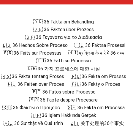
🇩🇰 36 Fakta om Behandling
🇩🇪 36 Fakten über Prozess
🇬🇷 36 Γεγονότα για το Διαδικασία
🇪🇸 36 Hechos Sobre Proceso
🇫🇮 36 Faktaa Prosessi
🇫🇷 36 Faits sur Processus
🇭🇮 प्रक्रिया के बारे में 36 तथ्य
🇮🇹 36 Fatti su Processo
🇰🇷 36 가지 프로세스에 대한 사실
🇲🇸 36 Fakta tentang Proses
🇳🇴 36 Fakta om Prosess
🇳🇱 36 Feiten over Proces
🇵🇱 36 Fakty o Proces
🇵🇹 36 Fatos sobre Processo
🇷🇴 36 Fapte despre Procesare
🇷🇺 36 Факты о Процесс
🇸🇪 36 Fakta om Processa
🇹🇷 36 İşlem Hakkında Gerçek
🇻🇮 36 Sự thật về Quá trình
🇿🇭 关于处理的36个事实