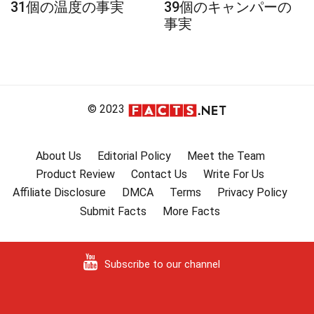
31個の温度の事実
39個のキャンパーの
事実
© 2023
About Us
Editorial Policy
Meet the Team
Product Review
Contact Us
Write For Us
Affiliate Disclosure
DMCA
Terms
Privacy Policy
Submit Facts
More Facts
Subscribe to our channel