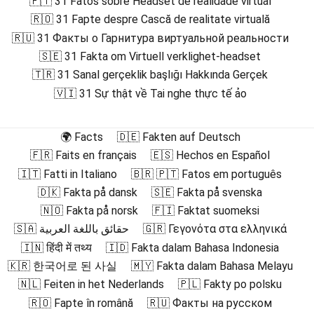
🇵🇹 31 Fatos sobre Headset de realidade virtual
🇷🇴 31 Fapte despre Cască de realitate virtuală
🇷🇺 31 Факты о Гарнитура виртуальной реальности
🇸🇪 31 Fakta om Virtuell verklighet-headset
🇹🇷 31 Sanal gerçeklik başlığı Hakkında Gerçek
🇻🇮 31 Sự thật về Tai nghe thực tế ảo
🌍 Facts
🇩🇪 Fakten auf Deutsch
🇫🇷 Faits en français
🇪🇸 Hechos en Español
🇮🇹 Fatti in Italiano
🇧🇷 🇵🇹 Fatos em português
🇩🇰 Fakta på dansk
🇸🇪 Fakta på svenska
🇳🇴 Fakta på norsk
🇫🇮 Faktat suomeksi
🇸🇦 حقائق باللغة العربية
🇬🇷 Γεγονότα στα ελληνικά
🇮🇳 हिंदी में तथ्य
🇮🇩 Fakta dalam Bahasa Indonesia
🇰🇷 한국어로 된 사실
🇲🇾 Fakta dalam Bahasa Melayu
🇳🇱 Feiten in het Nederlands
🇵🇱 Fakty po polsku
🇷🇴 Fapte în română
🇷🇺 Факты на русском