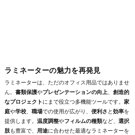
ラミネーターの魅力を再発見
ラミネーターは、ただのオフィス用品ではありませ
ん。
書類保護
や
プレゼンテーションの向上
、
創造的
なプロジェクト
にまで役立つ多機能ツールです。
家
庭
や
学校
、
職場
での使用が広がり、
便利さ
と
効率
を
提供します。
温度調整
や
フィルムの種類
など、
選択
肢
も豊富で、
用途
に合わせた最適なラミネーターを