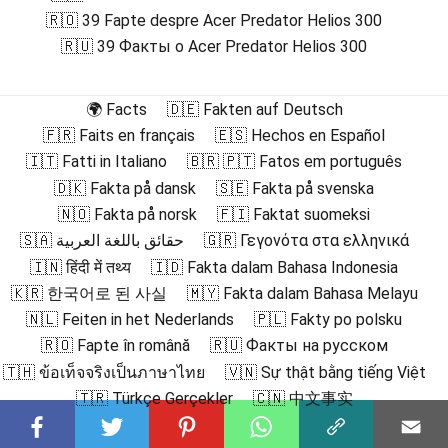
🇷🇴 39 Fapte despre Acer Predator Helios 300
🇷🇺 39 Факты о Acer Predator Helios 300
🌍 Facts
🇩🇪 Fakten auf Deutsch
🇫🇷 Faits en français
🇪🇸 Hechos en Español
🇮🇹 Fatti in Italiano
🇧🇷 🇵🇹 Fatos em português
🇩🇰 Fakta på dansk
🇸🇪 Fakta på svenska
🇳🇴 Fakta på norsk
🇫🇮 Faktat suomeksi
🇸🇦 حقائق باللغة العربية
🇬🇷 Γεγονότα στα ελληνικά
🇮🇳 हिंदी में तथ्य
🇮🇩 Fakta dalam Bahasa Indonesia
🇰🇷 한국어로 된 사실
🇲🇾 Fakta dalam Bahasa Melayu
🇳🇱 Feiten in het Nederlands
🇵🇱 Fakty po polsku
🇷🇴 Fapte în română
🇷🇺 Факты на русском
🇹🇭 ข้อเท็จจริงเป็นภาษาไทย
🇻🇳 Sự thật bằng tiếng Việt
🇹🇷 Türkçe Gerçekler
🇨🇳 中文事实