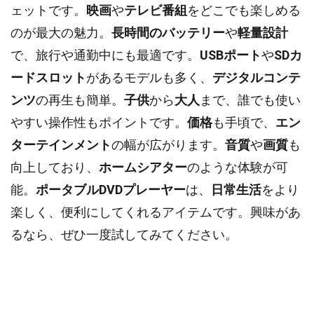
ェットです。
映画
や
テレビ番組
をどこでも楽しめる
のが最大の魅力。
長時間のバッテリー
や
軽量設計
で、旅行や通勤中にも最適です。
USBポート
や
SDカ
ードスロット
があるモデルも多く、
デジタルコンテ
ンツ
の再生も簡単。
子供
から
大人
まで、誰でも使い
やすい操作性もポイントです。
価格
も手頃で、
エン
ターテインメント
の幅が広がります。
音質
や
画質
も
向上しており、
ホームシアター
のような体験が可
能。
ポータブルDVDプレーヤー
は、
日常生活
をより
楽しく、便利にしてくれるアイテムです。興味があ
るなら、ぜひ一度試してみてください。