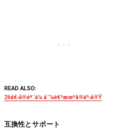
READ ALSO:
26å€‹ã®éª¨ä¼ å¯¼è€³æœºã®äº‹å®Ÿ
互換性とサポート