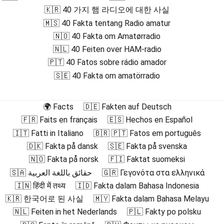
🇰🇷 40 가지 햄 라디오에 대한 사실
🇲🇸 40 Fakta tentang Radio amatur
🇳🇴 40 Fakta om Amatørradio
🇳🇱 40 Feiten over HAM-radio
🇵🇹 40 Fatos sobre rádio amador
🇸🇪 40 Fakta om amatörradio
🌍 Facts
🇩🇪 Fakten auf Deutsch
🇫🇷 Faits en français
🇪🇸 Hechos en Español
🇮🇹 Fatti in Italiano
🇧🇷 🇵🇹 Fatos em português
🇩🇰 Fakta på dansk
🇸🇪 Fakta på svenska
🇳🇴 Fakta på norsk
🇫🇮 Faktat suomeksi
🇸🇦 حقائق باللغة العربية
🇬🇷 Γεγονότα στα ελληνικά
🇮🇳 हिंदी में तथ्य
🇮🇩 Fakta dalam Bahasa Indonesia
🇰🇷 한국어로 된 사실
🇲🇾 Fakta dalam Bahasa Melayu
🇳🇱 Feiten in het Nederlands
🇵🇱 Fakty po polsku