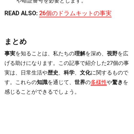
や暗証番号を必要とします。
READ ALSO:
26個のドラムキットの事実
まとめ
事実
を知ることは、私たちの
理解
を深め、
視野
を広
げる助けになります。この記事で紹介した27個の事
実は、日常生活や
歴史
、
科学
、
文化
に関するもので
す。これらの
知識
を通じて、
世界
の
多様性
や
驚き
を
感じることができるでしょう。