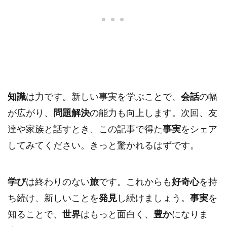
知識
は力です。新しい事実を学ぶことで、
会話
の幅
が広がり、
問題解決
の能力も向上します。次回、友
達や家族と話すとき、この記事で得た
事実
をシェア
してみてください。きっと驚かれるはずです。
学び
は終わりのない
旅
です。これからも
好奇心
を持
ち続け、新しいことを
発見
し続けましょう。
事実
を
知ることで、
世界
はもっと面白く、
豊か
になりま