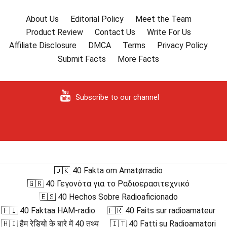
About Us
Editorial Policy
Meet the Team
Product Review
Contact Us
Write For Us
Affiliate Disclosure
DMCA
Terms
Privacy Policy
Submit Facts
More Facts
Subscribe to our channel
🇩🇰 40 Fakta om Amatørradio
🇬🇷 40 Γεγονότα για το Ραδιοερασιτεχνικό
🇪🇸 40 Hechos Sobre Radioaficionado
🇫🇮 40 Faktaa HAM-radio
🇫🇷 40 Faits sur radioamateur
🇭🇮 हैम रेडियो के बारे में 40 तथ्य
🇮🇹 40 Fatti su Radioamatori