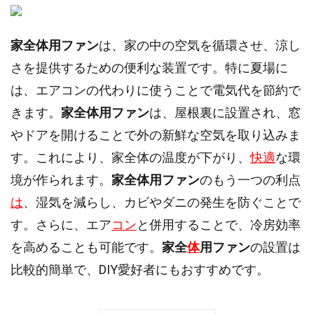
家全体用ファン
は、家の中の空気を循環させ、涼し
さを提供するための便利な装置です。特に夏場に
は、エアコンの代わりに使うことで電気代を節約で
きます。
家全体用ファン
は、屋根裏に設置され、窓
やドアを開けることで外の新鮮な空気を取り込みま
す。これにより、家全体の温度が下がり、
快適
な環
境が作られます。
家全体用ファン
のもう一つの利点
は
、湿気を減らし、カビやダニの発生を防ぐことで
す。さらに、エア
コン
と併用することで、冷房効率
を高めることも可能です。
家全
体
用ファン
の設置は
比較的簡単で、DIY愛好者にもおすすめです。