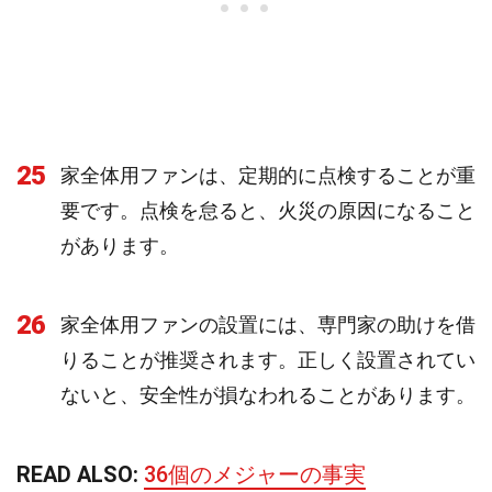
25
家全体用ファンは、定期的に点検することが重
要です。点検を怠ると、火災の原因になること
があります。
26
家全体用ファンの設置には、専門家の助けを借
りることが推奨されます。正しく設置されてい
ないと、安全性が損なわれることがあります。
READ ALSO:
36個のメジャーの事実