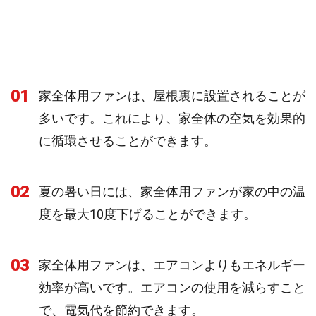
01
家全体用ファンは、屋根裏に設置されることが
多いです。これにより、家全体の空気を効果的
に循環させることができます。
02
夏の暑い日には、家全体用ファンが家の中の温
度を最大10度下げることができます。
03
家全体用ファンは、エアコンよりもエネルギー
効率が高いです。エアコンの使用を減らすこと
で、電気代を節約できます。