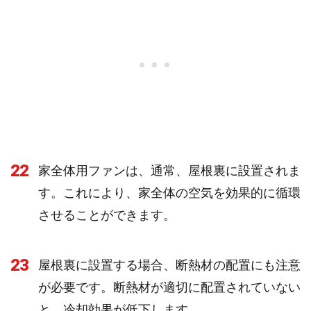
22
家全体用ファンは、通常、屋根裏に設置されま
す。これにより、家全体の空気を効果的に循環
させることができます。
23
屋根裏に設置する場合、断熱材の配置にも注意
が必要です。断熱材が適切に配置されていない
と、冷却効果が低下します。