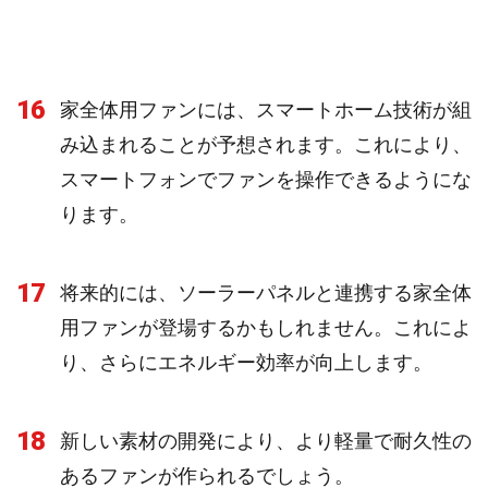
16
家全体用ファンには、スマートホーム技術が組
み込まれることが予想されます。これにより、
スマートフォンでファンを操作できるようにな
ります。
17
将来的には、ソーラーパネルと連携する家全体
用ファンが登場するかもしれません。これによ
り、さらにエネルギー効率が向上します。
18
新しい素材の開発により、より軽量で耐久性の
あるファンが作られるでしょう。