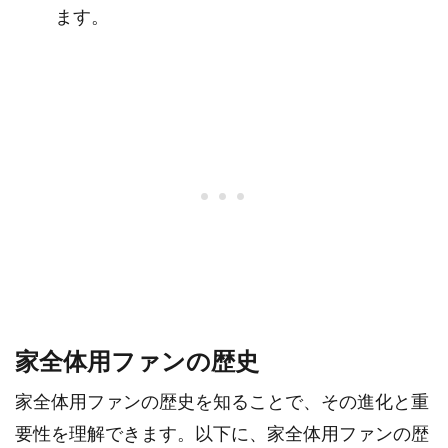
ます。
家全体用ファンの歴史
家全体用ファンの歴史を知ることで、その進化と重
要性を理解できます。以下に、家全体用ファンの歴