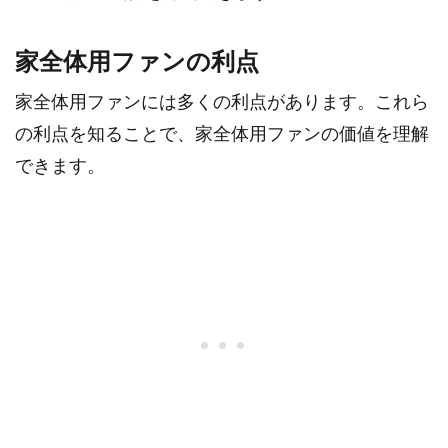
家全体用ファンの利点
家全体用ファンには多くの利点があります。これら
の利点を知ることで、家全体用ファンの価値を理解
できます。