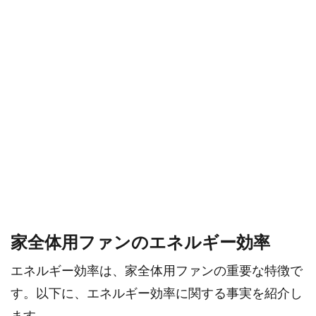
家全体用ファンのエネルギー効率
エネルギー効率は、家全体用ファンの重要な特徴で
す。以下に、エネルギー効率に関する事実を紹介し
ます。