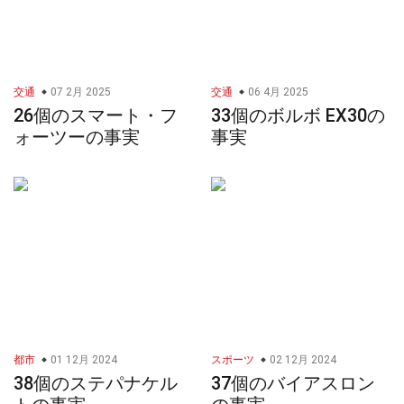
交通
07 2月 2025
交通
06 4月 2025
26個のスマート・フ
33個のボルボ EX30の
ォーツーの事実
事実
都市
01 12月 2024
スポーツ
02 12月 2024
38個のステパナケル
37個のバイアスロン