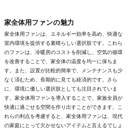
家全体用ファンの魅力
家全体用ファンは、エネルギー効率を高め、快適な
室内環境を提供する素晴らしい選択肢です。これら
のファンは、冷暖房のコストを削減し、空気の循環
を改善することで、家全体の温度を均一に保ちま
す。また、設置が比較的簡単で、メンテナンスも少
なく済むため、長期的に見ても経済的です。さら
に、環境に優しい選択肢としても注目されていま
す。家全体用ファンを導入することで、家族全員が
快適に過ごせる空間を作り出すことができます。こ
れらの利点を考慮すると、家全体用ファンは、現代
の家庭にとって欠かせないアイテムと言えるでしょ