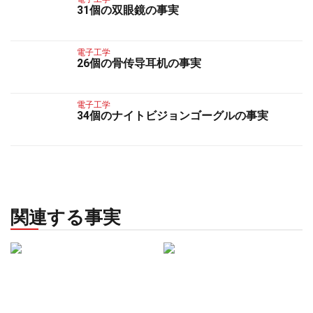
31個の双眼鏡の事実
電子工学
26個の骨传导耳机の事実
電子工学
34個のナイトビジョンゴーグルの事実
関連する事実