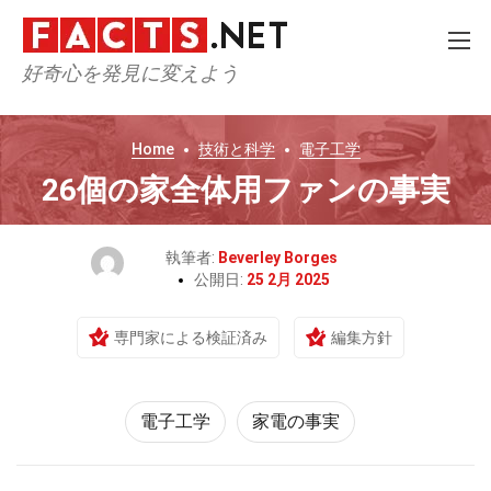
好奇心を発見に変えよう
Home
技術と科学
電子工学
26個の家全体用ファンの事実
執筆者:
Beverley Borges
公開日:
25 2月 2025
専門家による検証済み
編集方針
電子工学
家電の事実