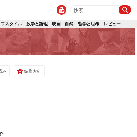
イフスタイル
数学と論理
映画
自然
哲学と思考
レビュー
...
済み
編集方針
で