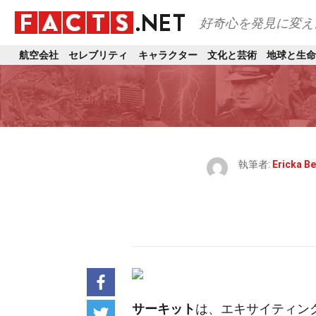
好奇心を発見に変え
航空会社
セレブリティ
キャラクター
文化と芸術
地球と生命
執筆者:
Ericka Be
サーキット
は、エキサイティン