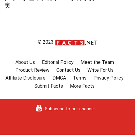
実
© 2023
About Us
Editorial Policy
Meet the Team
Product Review
Contact Us
Write For Us
Affiliate Disclosure
DMCA
Terms
Privacy Policy
Submit Facts
More Facts
Subscribe to our channel