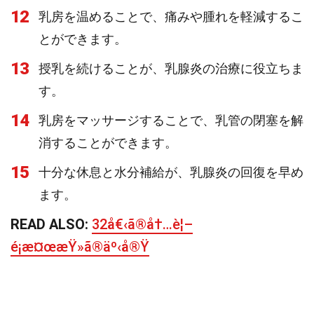
12
乳房を温めることで、痛みや腫れを軽減するこ
とができます。
13
授乳を続けることが、乳腺炎の治療に役立ちま
す。
14
乳房をマッサージすることで、乳管の閉塞を解
消することができます。
15
十分な休息と水分補給が、乳腺炎の回復を早め
ます。
READ ALSO:
32å€‹ã®å†…è¦–
é¡æ¤œæŸ»ã®äº‹å®Ÿ