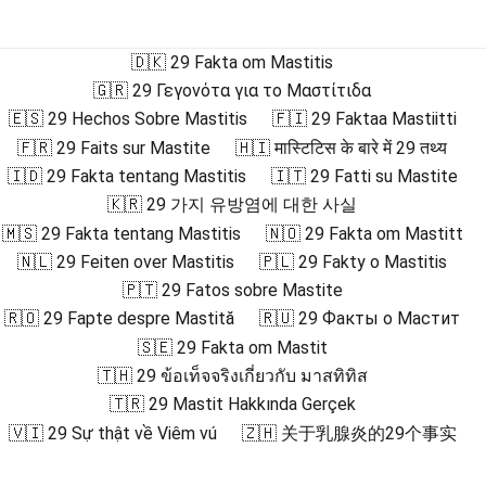
🇩🇰 29 Fakta om Mastitis
🇬🇷 29 Γεγονότα για το Μαστίτιδα
🇪🇸 29 Hechos Sobre Mastitis
🇫🇮 29 Faktaa Mastiitti
🇫🇷 29 Faits sur Mastite
🇭🇮 मास्टिटिस के बारे में 29 तथ्य
🇮🇩 29 Fakta tentang Mastitis
🇮🇹 29 Fatti su Mastite
🇰🇷 29 가지 유방염에 대한 사실
🇲🇸 29 Fakta tentang Mastitis
🇳🇴 29 Fakta om Mastitt
🇳🇱 29 Feiten over Mastitis
🇵🇱 29 Fakty o Mastitis
🇵🇹 29 Fatos sobre Mastite
🇷🇴 29 Fapte despre Mastită
🇷🇺 29 Факты о Мастит
🇸🇪 29 Fakta om Mastit
🇹🇭 29 ข้อเท็จจริงเกี่ยวกับ มาสทิทิส
🇹🇷 29 Mastit Hakkında Gerçek
🇻🇮 29 Sự thật về Viêm vú
🇿🇭 关于乳腺炎的29个事实