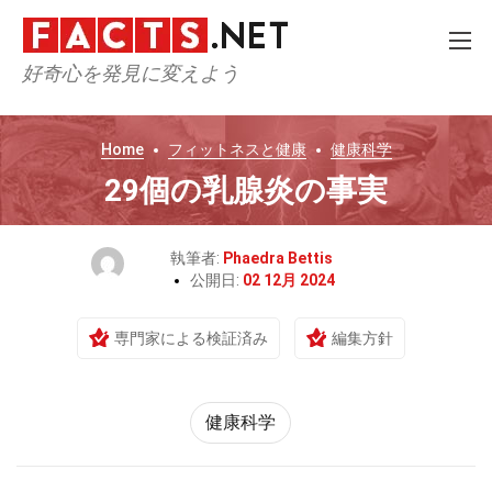
好奇心を発見に変えよう
Home
フィットネスと健康
健康科学
29個の乳腺炎の事実
執筆者:
Phaedra Bettis
公開日:
02 12月 2024
専門家による検証済み
編集方針
健康科学