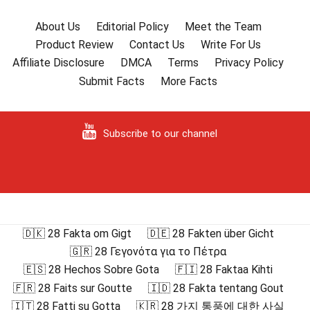
About Us
Editorial Policy
Meet the Team
Product Review
Contact Us
Write For Us
Affiliate Disclosure
DMCA
Terms
Privacy Policy
Submit Facts
More Facts
Subscribe to our channel
🇩🇰 28 Fakta om Gigt
🇩🇪 28 Fakten über Gicht
🇬🇷 28 Γεγονότα για το Πέτρα
🇪🇸 28 Hechos Sobre Gota
🇫🇮 28 Faktaa Kihti
🇫🇷 28 Faits sur Goutte
🇮🇩 28 Fakta tentang Gout
🇮🇹 28 Fatti su Gotta
🇰🇷 28 가지 통풍에 대한 사실