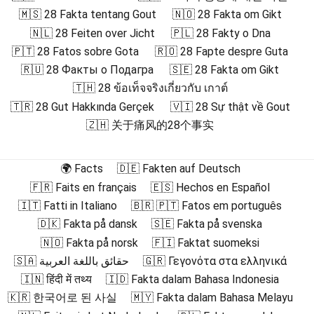
🇲🇸 28 Fakta tentang Gout
🇳🇴 28 Fakta om Gikt
🇳🇱 28 Feiten over Jicht
🇵🇱 28 Fakty o Dna
🇵🇹 28 Fatos sobre Gota
🇷🇴 28 Fapte despre Guta
🇷🇺 28 Факты о Подагра
🇸🇪 28 Fakta om Gikt
🇹🇭 28 ข้อเท็จจริงเกี่ยวกับ เกาต์
🇹🇷 28 Gut Hakkında Gerçek
🇻🇮 28 Sự thật về Gout
🇿🇭 关于痛风的28个事实
🌍 Facts
🇩🇪 Fakten auf Deutsch
🇫🇷 Faits en français
🇪🇸 Hechos en Español
🇮🇹 Fatti in Italiano
🇧🇷 🇵🇹 Fatos em português
🇩🇰 Fakta på dansk
🇸🇪 Fakta på svenska
🇳🇴 Fakta på norsk
🇫🇮 Faktat suomeksi
🇸🇦 حقائق باللغة العربية
🇬🇷 Γεγονότα στα ελληνικά
🇮🇳 हिंदी में तथ्य
🇮🇩 Fakta dalam Bahasa Indonesia
🇰🇷 한국어로 된 사실
🇲🇾 Fakta dalam Bahasa Melayu