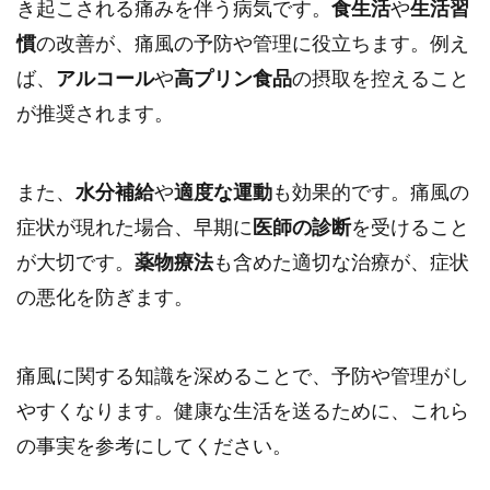
き起こされる痛みを伴う病気です。
食生活
や
生活習
慣
の改善が、痛風の予防や管理に役立ちます。例え
ば、
アルコール
や
高プリン食品
の摂取を控えること
が推奨されます。
また、
水分補給
や
適度な運動
も効果的です。痛風の
症状が現れた場合、早期に
医師の診断
を受けること
が大切です。
薬物療法
も含めた適切な治療が、症状
の悪化を防ぎます。
痛風に関する知識を深めることで、予防や管理がし
やすくなります。健康な生活を送るために、これら
の事実を参考にしてください。