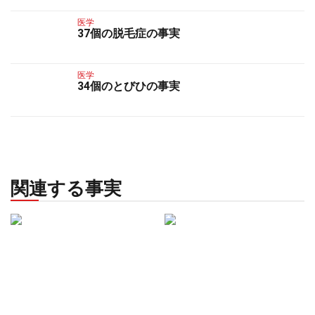
医学
37個の脱毛症の事実
医学
34個のとびひの事実
関連する事実