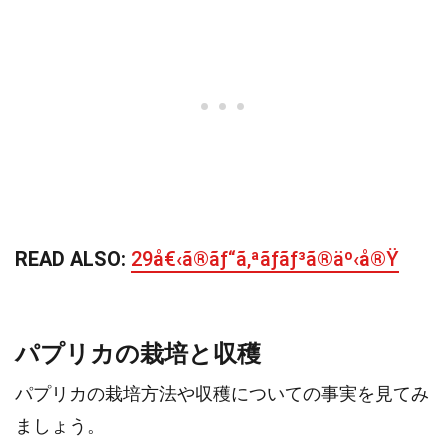
READ ALSO:
29å€‹ã®ãƒ“ã‚ªãƒãƒ³ã®äº‹å®Ÿ
パプリカの栽培と収穫
パプリカの栽培方法や収穫についての事実を見てみ
ましょう。