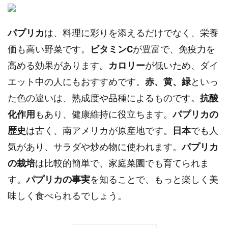
パプリカ
は、料理に彩りを添えるだけでなく、栄養
価も高い野菜です。
ビタミンC
が豊富で、免疫力を
高める効果があります。
カロリー
が低いため、ダイ
エット中の人にもおすすめです。
赤、黄、緑
といっ
た色の違いは、熟成度や品種によるものです。
抗酸
化作用
もあり、健康維持に役立ちます。
パプリカの
歴史
は古く、南アメリカが原産地です。
日本
でも人
気があり、サラダや炒め物に使われます。
パプリカ
の栽培
は比較的簡単で、家庭菜園でも育てられま
す。
パプリカの事実
を知ることで、もっと楽しく美
味しく食べられるでしょう。