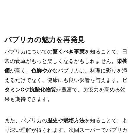
パプリカの魅力を再発見
パプリカについての
驚くべき事実
を知ることで、日
常の食卓がもっと楽しくなるかもしれません。
栄養
価
が高く、
色鮮やか
なパプリカは、料理に彩りを添
えるだけでなく、健康にも良い影響を与えます。
ビ
タミンC
や
抗酸化物質
が豊富で、免疫力を高める効
果も期待できます。
また、パプリカの
歴史
や
栽培方法
を知ることで、よ
り深い理解が得られます。次回スーパーでパプリカ