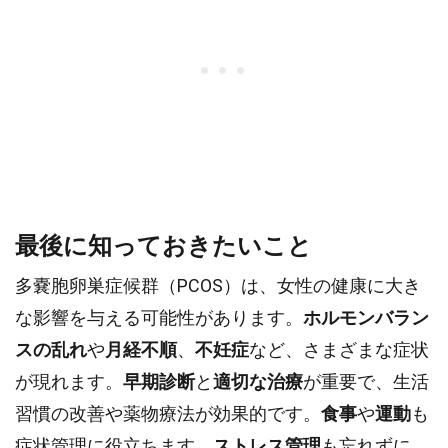
最後に知っておきたいこと
多嚢胞卵巣症候群（PCOS）は、女性の健康に大き
な影響を与える可能性があります。
ホルモンバラン
スの乱れ
や
月経不順
、
不妊症
など、さまざまな症状
が現れます。
早期診断
と
適切な治療
が重要で、生活
習慣の改善や薬物療法が効果的です。
食事
や
運動
も
症状管理に役立ちます。
ストレス管理
も忘れずに。