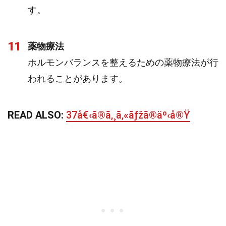
す。
11
薬物療法
ホルモンバランスを整えるための薬物療法が行
われることがあります。
READ ALSO:
37å€‹ã®ã‚¸ã‚«ãƒžã®äº‹å®Ÿ