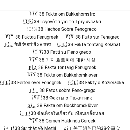
🇩🇰 38 Fakta om Bukkehornsfrø
🇬🇷 38 Γεγονότα για το Τριγωνέλλα
🇪🇸 38 Hechos Sobre Fenogreco
🇫🇮 38 Faktaa Fenugreek
🇫🇷 38 Faits sur Fenugrec
🇭🇮 मेथी के बारे में 38 तथ्य
🇮🇩 38 Fakta tentang Kelabat
🇮🇹 38 Fatti su Fieno greco
🇰🇷 38 가지 호로파에 대한 사실
🇲🇸 38 Fakta tentang Fenugreek
🇳🇴 38 Fakta om Bukkehornkløver
🇳🇱 38 Feiten over Fenegriek
🇵🇱 38 Fakty o Kozieradka
🇵🇹 38 Fatos sobre Feno-grego
🇷🇺 38 Факты о Пажитник
🇸🇪 38 Fakta om Bockhornsklöver
🇹🇭 38 ข้อเท็จจริงเกี่ยวกับ เทียนเกล็ดหอย
🇹🇷 38 Çemen Hakkında Gerçek
🇻🇮 38 Sự thật về Methi
🇿🇭 关于胡芦巴的38个事实