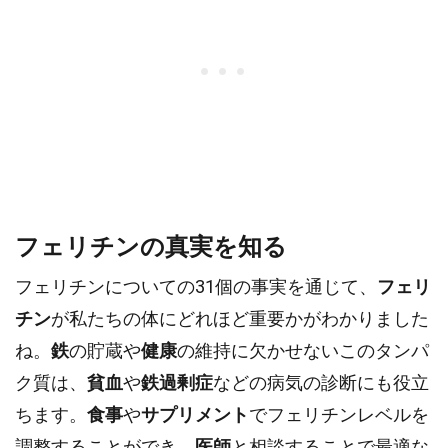
フェリチンの真実を知る
フェリチンについての31個の事実を通じて、
フェリ
チン
が私たちの体にどれほど重要かがわかりました
ね。
鉄
の貯蔵や
健康
の維持に欠かせないこのタンパ
ク質は、
貧血
や
鉄過剰症
などの病気の診断にも役立
ちます。
食事
や
サプリメント
でフェリチンレベルを
調整することができ、
医師
と相談することで最適な