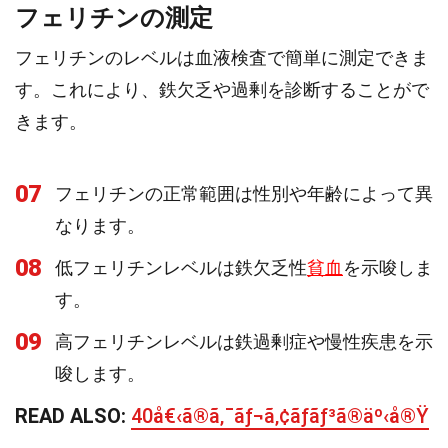
フェリチンの測定
フェリチンのレベルは血液検査で簡単に測定できま
す。これにより、鉄欠乏や過剰を診断することがで
きます。
07
フェリチンの正常範囲は性別や年齢によって異
なります。
08
低フェリチンレベルは鉄欠乏性
貧血
を示唆しま
す。
09
高フェリチンレベルは鉄過剰症や慢性疾患を示
唆します。
READ ALSO:
40å€‹ã®ã‚¯ãƒ¬ã‚¢ãƒãƒ³ã®äº‹å®Ÿ