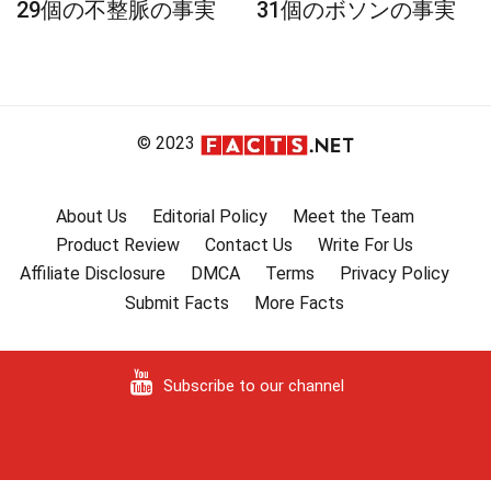
29個の不整脈の事実
31個のボソンの事実
© 2023
About Us
Editorial Policy
Meet the Team
Product Review
Contact Us
Write For Us
Affiliate Disclosure
DMCA
Terms
Privacy Policy
Submit Facts
More Facts
Subscribe to our channel