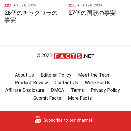
動物
10 2月 2025
文化
01 12月 2024
26個のチャクワラの
27個の国歌の事実
事実
© 2023
About Us
Editorial Policy
Meet the Team
Product Review
Contact Us
Write For Us
Affiliate Disclosure
DMCA
Terms
Privacy Policy
Submit Facts
More Facts
Subscribe to our channel