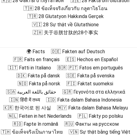
🇷🇺 28 Факты о Глутатион
🇸🇪 28 Fakta om Glutation
🇹🇭 28 ข้อเท็จจริงเกี่ยวกับ กลูตาไธโอน
🇹🇷 28 Glutatyon Hakkında Gerçek
🇻🇮 28 Sự thật về Glutathione
🇿🇭 关于谷胱甘肽的28个事实
🌍 Facts
🇩🇪 Fakten auf Deutsch
🇫🇷 Faits en français
🇪🇸 Hechos en Español
🇮🇹 Fatti in Italiano
🇧🇷 🇵🇹 Fatos em português
🇩🇰 Fakta på dansk
🇸🇪 Fakta på svenska
🇳🇴 Fakta på norsk
🇫🇮 Faktat suomeksi
🇸🇦 حقائق باللغة العربية
🇬🇷 Γεγονότα στα ελληνικά
🇮🇳 हिंदी में तथ्य
🇮🇩 Fakta dalam Bahasa Indonesia
🇰🇷 한국어로 된 사실
🇲🇾 Fakta dalam Bahasa Melayu
🇳🇱 Feiten in het Nederlands
🇵🇱 Fakty po polsku
🇷🇴 Fapte în română
🇷🇺 Факты на русском
🇹🇭 ข้อเท็จจริงเป็นภาษาไทย
🇻🇳 Sự thật bằng tiếng Việt