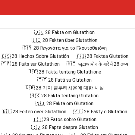
🇩🇰 28 Fakta om Glutathion
🇩🇪 28 Fakten über Glutathion
🇬🇷 28 Γεγονότα για το Γλουταθειόνη
🇪🇸 28 Hechos Sobre Glutatión
🇫🇮 28 Faktaa Glutation
🇫🇷 28 Faits sur Glutathion
🇭🇮 ग्लूटाथायोन के बारे में 28 तथ्य
🇮🇩 28 Fakta tentang Glutathione
🇮🇹 28 Fatti su Glutation
🇰🇷 28 가지 글루타치온에 대한 사실
🇲🇸 28 Fakta tentang Glutation
🇳🇴 28 Fakta om Glutation
🇳🇱 28 Feiten over Glutathion
🇵🇱 28 Fakty o Glutation
🇵🇹 28 Fatos sobre Glutation
🇷🇴 28 Fapte despre Glutation