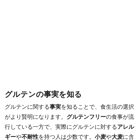
グルテンの事実を知る
グルテンに関する
事実
を知ることで、食生活の選択
がより賢明になります。
グルテンフリー
の食事が流
行している一方で、実際にグルテンに対する
アレル
ギー
や
不耐性
を持つ人は少数です。
小麦
や
大麦
に含