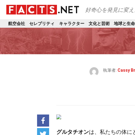
好奇心を発見に変え
航空会社
セレブリティ
キャラクター
文化と芸術
地球と生命
執筆者:
Cassy B
グルタチオン
は、私たちの体に