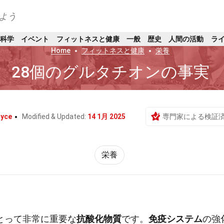
よう
科学
イベント
フィットネスと健康
一般
歴史
人間の活動
ラ
Home
フィットネスと健康
栄養
28個のグルタチオンの事実
ryce
Modified & Updated:
14 1月 2025
専門家による検証
栄養
とって非常に重要な
抗酸化物質
です。
免疫システム
の強