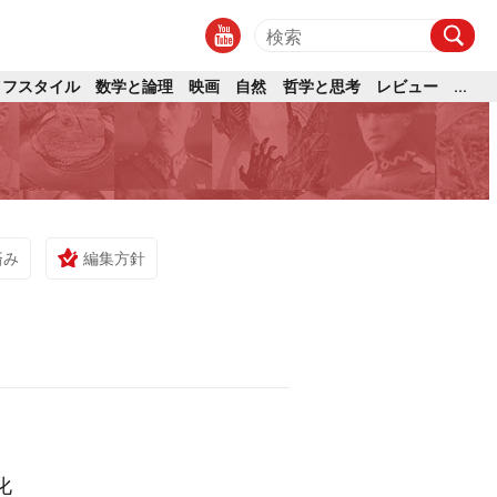
イフスタイル
数学と論理
映画
自然
哲学と思考
レビュー
...
済み
編集方針
化