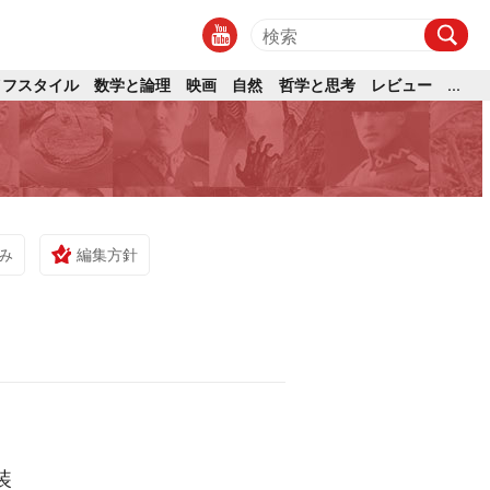
イフスタイル
数学と論理
映画
自然
哲学と思考
レビュー
...
み
編集方針
装