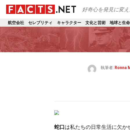
好奇心を発見に変え
航空会社
セレブリティ
キャラクター
文化と芸術
地球と生命
執筆者:
Ronna 
蛇口
は私たちの日常生活に欠か