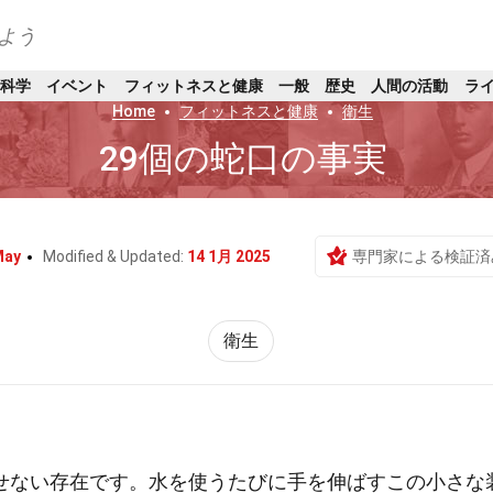
よう
科学
イベント
フィットネスと健康
一般
歴史
人間の活動
ラ
Home
フィットネスと健康
衛生
29個の蛇口の事実
May
Modified & Updated:
14 1月 2025
専門家による検証済
衛生
せない存在です。水を使うたびに手を伸ばすこの小さな