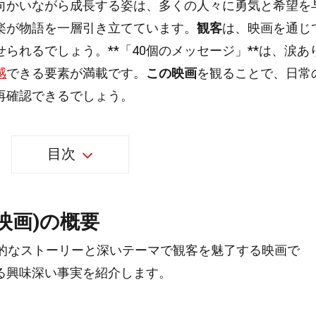
向かいながら成長する姿は、多くの人々に勇気と希望を
楽が物語を一層引き立てています。
観客
は、映画を通じ
られるでしょう。**「40個のメッセージ」**は、涙あ
感
できる要素が満載です。
この映画
を観ることで、日常
再確認できるでしょう。
目次
映画)の概要
動的なストーリーと深いテーマで観客を魅了する映画で
る興味深い事実を紹介します。