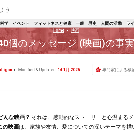
よう
科学
イベント
フィットネスと健康
一般
歴史
人間の活動
ラ
Home
映画
40個のメッセージ (映画)の事
lligan
Modified & Updated:
14 1月 2025
専門家による検
はどんな映画？
それは、感動的なストーリーと心温まるメ
この映画
は、家族や友情、愛についての深いテーマを描