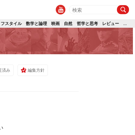
イフスタイル
数学と論理
映画
自然
哲学と思考
レビュー
...
実
証済み
編集方針
い