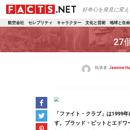
好奇心を発見に変え
航空会社
セレブリティ
キャラクター
文化と芸術
地球と生命
27
執筆者:
Jeanine H
「ファイト・クラブ」
は199
す。
ブラッド・ピット
と
エドワ