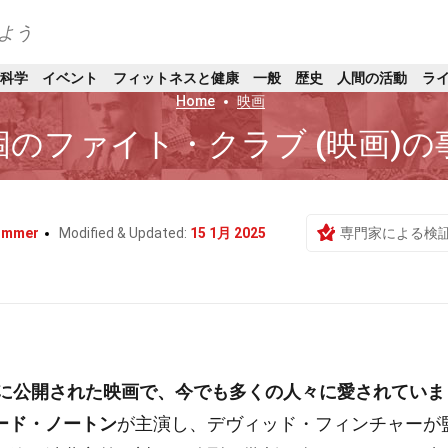
よう
科学
イベント
フィットネスと健康
一般
歴史
人間の活動
ラ
Home
映画
個のファイト・クラブ (映画)の
ummer
Modified & Updated:
15 1月 2025
専門家による検
9年に公開された映画で、今でも多くの人々に愛されていま
ード・ノートン
が主演し、デヴィッド・フィンチャーが