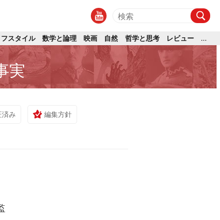
イフスタイル
数学と論理
映画
自然
哲学と思考
レビュー
...
事実
証済み
編集方針
監