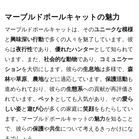
マーブルドポールキャットの魅力
マーブルドポールキャットは、その
ユニークな模様
と
興味深い行動
で多くの人々を魅了しています。彼
らは
夜行性
であり、
優れたハンター
として知られて
います。また、
社会的な動物
であり、
コミュニケー
ション
を大切にします。彼らの
生息地
は多様で、
森
林
や
草原
、
農地
などに適応しています。
保護活動
も
進められており、彼らの
生態系
への貢献が再評価さ
れています。
ペット
としても人気があり、その
愛ら
しい姿
と
遊び心
が多くの家庭に
笑顔
をもたらしてい
ます。マーブルドポールキャットの
魅力
を知ること
で、彼らの
保護
や
共生
について考えるきっかけにな
るでしょう。