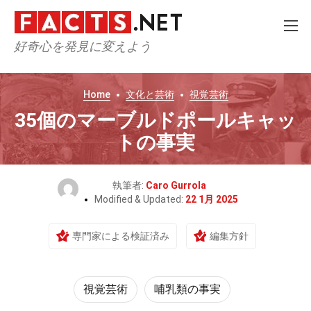
好奇心を発見に変えよう
Home
文化と芸術
視覚芸術
35個のマーブルドポールキャッ
トの事実
執筆者:
Caro Gurrola
Modified & Updated:
22 1月 2025
専門家による検証済み
編集方針
視覚芸術
哺乳類の事実