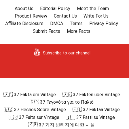
About Us
Editorial Policy
Meet the Team
Product Review
Contact Us
Write For Us
Affiliate Disclosure
DMCA
Terms
Privacy Policy
Submit Facts
More Facts
Subscribe to our channel
🇩🇰 37 Fakta om Vintage
🇩🇪 37 Fakten über Vintage
🇬🇷 37 Γεγονότα για το Παλιό
🇪🇸 37 Hechos Sobre Vintage
🇫🇮 37 Faktaa Vintage
🇫🇷 37 Faits sur Vintage
🇮🇹 37 Fatti su Vintage
🇰🇷 37 가지 빈티지에 대한 사실