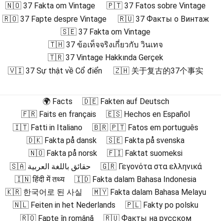
🇳🇴 37 Fakta om Vintage
🇵🇹 37 Fatos sobre Vintage
🇷🇴 37 Fapte despre Vintage
🇷🇺 37 Факты о Винтаж
🇸🇪 37 Fakta om Vintage
🇹🇭 37 ข้อเท็จจริงเกี่ยวกับ วินเทจ
🇹🇷 37 Vintage Hakkında Gerçek
🇻🇮 37 Sự thật về Cổ điển
🇿🇭 关于复古的37个事实
🌍 Facts
🇩🇪 Fakten auf Deutsch
🇫🇷 Faits en français
🇪🇸 Hechos en Español
🇮🇹 Fatti in Italiano
🇧🇷 🇵🇹 Fatos em português
🇩🇰 Fakta på dansk
🇸🇪 Fakta på svenska
🇳🇴 Fakta på norsk
🇫🇮 Faktat suomeksi
🇸🇦 حقائق باللغة العربية
🇬🇷 Γεγονότα στα ελληνικά
🇮🇳 हिंदी में तथ्य
🇮🇩 Fakta dalam Bahasa Indonesia
🇰🇷 한국어로 된 사실
🇲🇾 Fakta dalam Bahasa Melayu
🇳🇱 Feiten in het Nederlands
🇵🇱 Fakty po polsku
🇷🇴 Fapte în română
🇷🇺 Факты на русском