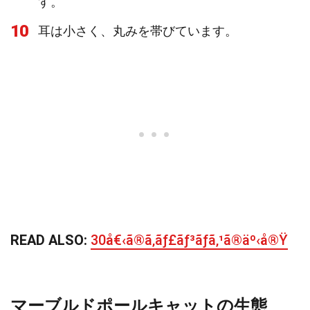
す。
10
耳は小さく、丸みを帯びています。
READ ALSO:
30å€‹ã®ã‚­ãƒ£ãƒ³ãƒã‚¹ã®äº‹å®Ÿ
マーブルドポールキャットの生態