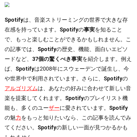
Spotify
は、音楽ストリーミングの世界で大きな存
在感を持っています。
Spotify
の
事実
を知ること
で、もっと楽しむことができるかもしれません。こ
の記事では、
Spotify
の歴史、機能、面白いエピソ
ードなど、
37個の驚くべき事実
を紹介します。例え
ば、
Spotify
は2008年にスウェーデンで誕生し、今
や世界中で利用されています。さらに、
Spotify
の
アルゴリズム
は、あなたの好みに合わせて新しい音
楽を提案してくれます。
Spotify
のプレイリスト機
能も、多くのユー
ザー
に愛されています。
Spotify
の魅
力
をもっと知りたいなら、この記事を読んでみ
てください。
Spotify
の新しい一面が見つかるかも