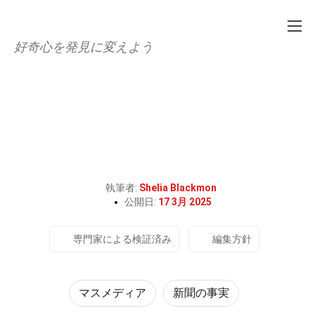
好奇心を発見に変えよう
Home
文化と芸術
マスメディア
30個のハフィントン・ポストの
事実
執筆者:
Shelia Blackmon
公開日:
17 3月 2025
専門家による検証済み
編集方針
マスメディア
新聞の事実