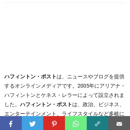
ハフィントン・ポスト
は、ニュースやブログを提供
するオンラインメディアです。2005年にアリアナ・
ハフィントンとケネス・レラーによって設立されま
した。
ハフィントン・ポスト
は、政治、ビジネス、
エンターテインメント、ライフスタイルなど多岐に
わたるトピックをカバーしています。特に、読者参
加型のプラットフォームとしても知られ、多くの著
名人や専門家が寄稿しています。
ハフィントン・ポ
スト
は、ニュースの速さと
多様性
で注目を集め、世
界中で多くの読者を持っています。この記事で
は
、
ハフィントン・ポスト
に関する30の興味深い事実を