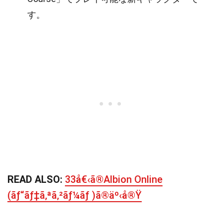
す。
READ ALSO:
33å€‹ã®Albion Online
(ãƒ“ãƒ‡ã‚ªã‚²ãƒ¼ãƒ )ã®äº‹å®Ÿ