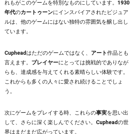
れもがこのゲームを特別なものにしています。
1930
年代
の
カートゥーン
にインスパイアされたビジュア
ルは、他のゲームにはない独特の雰囲気を醸し出し
ています。
Cuphead
はただのゲームではなく、
アート
作品とも
言えます。
プレイヤー
にとっては挑戦的でありなが
らも、達成感を与えてくれる素晴らしい体験です。
これからも多くの人々に愛され続けることでしょ
う。
次にゲームをプレイする時、これらの
事実
を思い出
して、さらに深く楽しんでください。
Cuphead
の世
界はまだまだ広がっています。