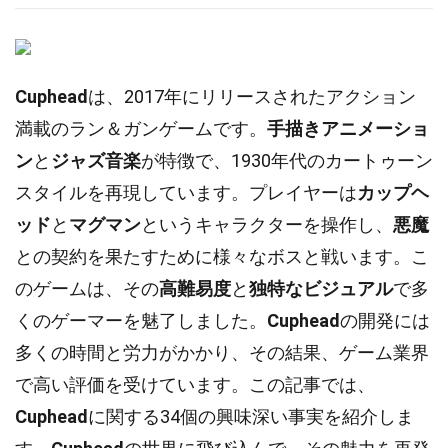
Cuphead
は、2017年にリリースされたアクション
満載のラン＆ガンゲームです。
手描きアニメーショ
ン
と
ジャズ音楽
が特徴で、1930年代のカートゥーン
スタイルを再現しています。プレイヤーは
カップヘ
ッド
と
マグマン
というキャラクターを操作し、
悪魔
との契約を果たすために様々なボスと戦います。こ
のゲームは、その
高難易度
と
独特なビジュアル
で多
くのゲーマーを魅了しました。
Cuphead
の開発には
多くの時間と労力がかかり、その結果、ゲーム業界
で高い評価を受けています。この記事では、
Cuphead
に関する34個の興味深い事実を紹介しま