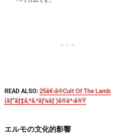
READ ALSO:
25å€‹ã®Cult Of The Lamb
(ãƒ“ãƒ‡ã‚ªã‚²ãƒ¼ãƒ )ã®äº‹å®Ÿ
エルモの文化的影響