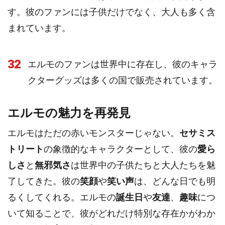
す。彼のファンには子供だけでなく、大人も多く含
まれています。
32
エルモのファンは世界中に存在し、彼のキャラ
クターグッズは多くの国で販売されています。
エルモの魅力を再発見
エルモはただの赤いモンスターじゃない。
セサミス
トリート
の象徴的なキャラクターとして、彼の
愛ら
しさ
と
無邪気さ
は世界中の子供たちと大人たちを魅
了してきた。彼の
笑顔
や
笑い声
は、どんな日でも明
るくしてくれる。エルモの
誕生日
や
友達
、
趣味
につ
いて知ることで、彼がどれだけ特別な存在かがわか