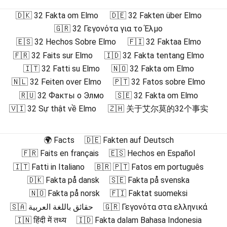
🇩🇰 32 Fakta om Elmo
🇩🇪 32 Fakten über Elmo
🇬🇷 32 Γεγονότα για το Έλμο
🇪🇸 32 Hechos Sobre Elmo
🇫🇮 32 Faktaa Elmo
🇫🇷 32 Faits sur Elmo
🇮🇩 32 Fakta tentang Elmo
🇮🇹 32 Fatti su Elmo
🇳🇴 32 Fakta om Elmo
🇳🇱 32 Feiten over Elmo
🇵🇹 32 Fatos sobre Elmo
🇷🇺 32 Факты о Элмо
🇸🇪 32 Fakta om Elmo
🇻🇮 32 Sự thật về Elmo
🇿🇭 关于艾尔莫的32个事实
🌍 Facts
🇩🇪 Fakten auf Deutsch
🇫🇷 Faits en français
🇪🇸 Hechos en Español
🇮🇹 Fatti in Italiano
🇧🇷 🇵🇹 Fatos em português
🇩🇰 Fakta på dansk
🇸🇪 Fakta på svenska
🇳🇴 Fakta på norsk
🇫🇮 Faktat suomeksi
🇸🇦 حقائق باللغة العربية
🇬🇷 Γεγονότα στα ελληνικά
🇮🇳 हिंदी में तथ्य
🇮🇩 Fakta dalam Bahasa Indonesia