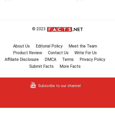
© 2023
About Us
Editorial Policy
Meet the Team
Product Review
Contact Us
Write For Us
Affiliate Disclosure
DMCA
Terms
Privacy Policy
Submit Facts
More Facts
Subscribe to our channel