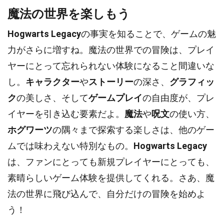
魔法の世界を楽しもう
Hogwarts Legacy
の事実を知ることで、ゲームの魅
力がさらに増すね。魔法の世界での冒険は、プレイ
ヤーにとって忘れられない体験になること間違いな
し。
キャラクター
や
ストーリー
の深さ、
グラフィッ
ク
の美しさ、そして
ゲームプレイ
の自由度が、プレ
イヤーを引き込む要素だよ。
魔法
や
呪文
の使い方、
ホグワーツ
の隅々まで探索する楽しさは、他のゲー
ムでは味わえない特別なもの。
Hogwarts Legacy
は、ファンにとっても新規プレイヤーにとっても、
素晴らしいゲーム体験を提供してくれる。さあ、魔
法の世界に飛び込んで、自分だけの冒険を始めよ
う！