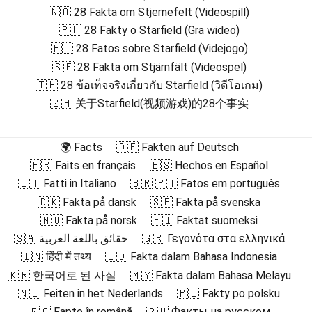
🇳🇴 28 Fakta om Stjernefelt (Videospill)
🇵🇱 28 Fakty o Starfield (Gra wideo)
🇵🇹 28 Fatos sobre Starfield (Videjogo)
🇸🇪 28 Fakta om Stjärnfält (Videospel)
🇹🇭 28 ข้อเท็จจริงเกี่ยวกับ Starfield (วิดีโอเกม)
🇿🇭 关于Starfield(视频游戏)的28个事实
🌍 Facts
🇩🇪 Fakten auf Deutsch
🇫🇷 Faits en français
🇪🇸 Hechos en Español
🇮🇹 Fatti in Italiano
🇧🇷 🇵🇹 Fatos em português
🇩🇰 Fakta på dansk
🇸🇪 Fakta på svenska
🇳🇴 Fakta på norsk
🇫🇮 Faktat suomeksi
🇸🇦 حقائق باللغة العربية
🇬🇷 Γεγονότα στα ελληνικά
🇮🇳 हिंदी में तथ्य
🇮🇩 Fakta dalam Bahasa Indonesia
🇰🇷 한국어로 된 사실
🇲🇾 Fakta dalam Bahasa Melayu
🇳🇱 Feiten in het Nederlands
🇵🇱 Fakty po polsku
🇷🇴 Fapte în română
🇷🇺 Факты на русском