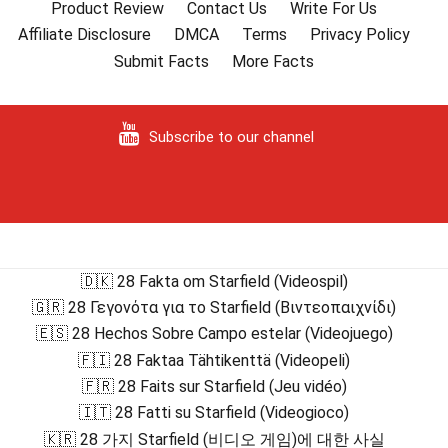
Product Review
Contact Us
Write For Us
Affiliate Disclosure
DMCA
Terms
Privacy Policy
Submit Facts
More Facts
Subscribe to our channel
🇩🇰 28 Fakta om Starfield (Videospil)
🇬🇷 28 Γεγονότα για το Starfield (Βιντεοπαιχνίδι)
🇪🇸 28 Hechos Sobre Campo estelar (Videojuego)
🇫🇮 28 Faktaa Tähtikenttä (Videopeli)
🇫🇷 28 Faits sur Starfield (Jeu vidéo)
🇮🇹 28 Fatti su Starfield (Videogioco)
🇰🇷 28 가지 Starfield (비디오 게임)에 대한 사실