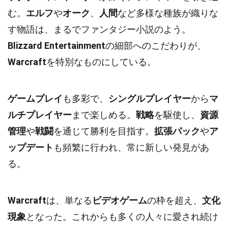
む。
エルフ
や
オーク
、
人間
など多様な種族が織りな
す物語は、まるでファンタジー小説のよう。
Blizzard Entertainment
の細部へのこだわりが、
Warcraft
を特別なものにしている。
ゲームプレイ
も多彩で、
シングルプレイヤー
から
マ
ルチプレイヤー
まで楽しめる。
戦略
を駆使し、
資源
管理
や
戦闘
を通じて勝利を目指す。
拡張パック
や
ア
ップデート
も頻繁に行われ、常に新しい発見があ
る。
Warcraft
は、単なる
ビデオゲーム
の枠を超え、
文化
現象
となった。これからも多くの人々に愛され続け